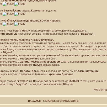
:
Сверлячок,Ловкий Пупс,Какдамс
и другие.
ые:
Везухай,Кристрадар,Коротолап
и другие.
Имя! Мне
:
Нубайчик,Красная диаволица,Откат
и другие.
влены новые
логи боя
, учитывающие
пол
атакующего и нападающего.
окированные
персонажи больше не отображаются при поиске в
"Бодалке"
.
стройках теперь доступен
"Режим Отпуска".
 каждый игрок уезжающий отдыхать на праздники - может быть спокоен, что на него не
ть. Для активации надо находится вне фермы, шахты или дозора. Активируется режим
ум на
2
дня, в течение которых вы не сможете зайти в игру. Максимальное действие р
а -
28
дней.
авлена ошибка, возникающая при
покупке
вещей более высокого уровня, чем ваш пер
авлена ошибка с
отображением
щитов в бою.
авлена ошибка с
автоматическим завершением
работы при нападении на персонажа.
авлена ошибка со снятием
статуса
вожака клана.
 игрокам в честь
Нового Года
выданы небольшие презенты от
Администрации
.
 игрок получил в подарок по бутылочке
красного Дьявола
вацию статуса
"крутой"
на
10
суток для всех игроков до
05.01.09
. У тех, у кого уже был
рован статус
"крутой"
- срок действия продлен на
10
суток.
Новости
Лицензионное соглашение
Правила игры
Договор‑оферта
Коммента
Политика конфиденциальности
Форум
Поддержка
© Destiny.Games 2008-2026 г.
19.12.2008
- КУЛОНЫ, КУЗНИЦА, ЩИТЫ
Все права защищены.