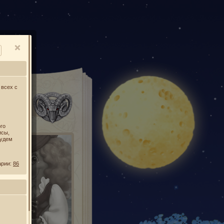
О
 всех с
УСЫ
го
исы,
будем
арии:
86