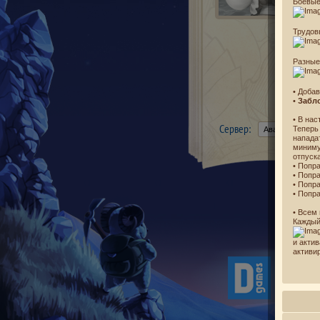
Боевые
Трудов
Разные
• Доба
•
Забл
• В на
Сервер:
Теперь
напада
миним
отпуск
• Попр
• Попр
• Попр
• Попр
• Всем
Каждый
и акти
активи