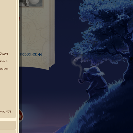
 нужно имя!
Уже есть персонаж
 будут
ежима
сонаж.
рии:
439