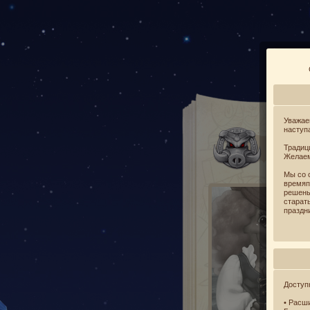
Уважае
насту
С
Традиц
Желаем
Мы со 
времяп
решены
старат
праздн
Доступ
• Расш