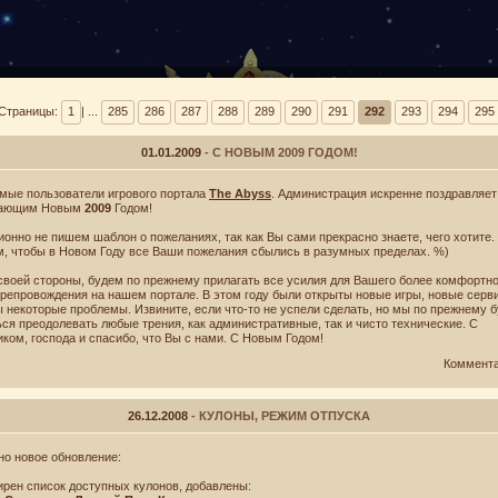
Страницы:
1
| ...
285
286
287
288
289
290
291
292
293
294
295
01.01.2009
- С НОВЫМ 2009 ГОДОМ!
мые пользователи игрового портала
The Abyss
. Администрация искренне поздравляет
пающим Новым
2009
Годом!
ВИНТУСЫ
БАРАНТ
ионно не пишем шаблон о пожеланиях, так как Вы сами прекрасно знаете, чего хотите.
, чтобы в Новом Году все Ваши пожелания сбылись в разумных пределах. %)
своей стороны, будем по прежнему прилагать все усилия для Вашего более комфортно
репровождения на нашем портале. В этом году были открыты новые игры, новые серв
 некоторые проблемы. Извините, если что-то не успели сделать, но мы по прежнему 
ься преодолевать любые трения, как административные, так и чисто технические. С
иком, господа и спасибо, что Вы с нами. С Новым Годом!
Коммент
26.12.2008
- КУЛОНЫ, РЕЖИМ ОТПУСКА
но новое обновление:
ирен список доступных кулонов, добавлены: