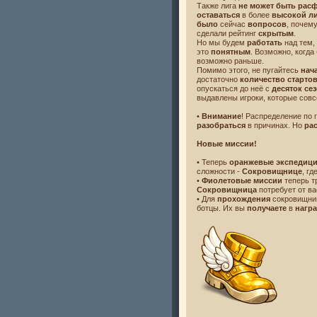
Также лига
не может быть рас
оставаться
в более
высокой л
было
сейчас
вопросов
, почем
сделали рейтинг
скрытым
.
Но мы будем
работать
над тем,
это
понятным
. Возможно, когда
возможно раньше.
Помимо этого, не пугайтесь
нач
достаточно
количество старто
опускаться до неё с
десяток се
выдавлены игроки, которые сов
•
Внимание
! Распределение по
разобраться
в причинах. Но
ра
Новые миссии!
• Теперь
оранжевые экспедиц
сложности -
Сокровищнице
, г
•
Фиолетовые миссии
теперь 
Сокровищница
потребует от в
• Для
прохождения
сокровищн
ботцы. Их вы
получаете
в
нагр