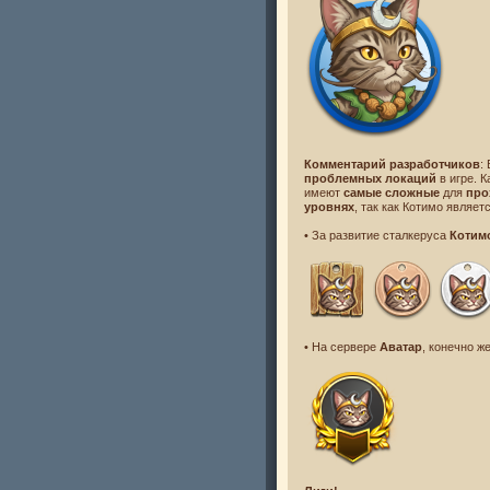
Комментарий разработчиков
:
проблемных локаций
в игре. К
имеют
самые сложные
для
про
уровнях
, так как Котимо являет
• За развитие сталкеруса
Котим
• На сервере
Аватар
, конечно ж