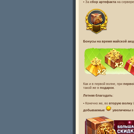
• За
сбор артефакта
на сервер
Бонусы на время майской акц
Как и в первой волне, при
перв
такой же в
подарок
.
Летняя благодать
:
• Конечно же, во
вторую волну
добываемые
увеличены