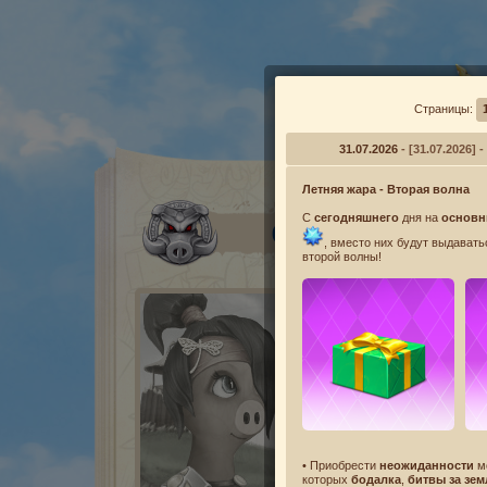
Страницы:
31.07.2026
- [31.07.202
Летняя жара - Вторая волна
С
сегодняшнего
дня на
основн
СВИНТУСЫ
, вместо них будут выдават
второй волны!
• Приобрести
неожиданности
м
которых
бодалка
,
битвы за зем