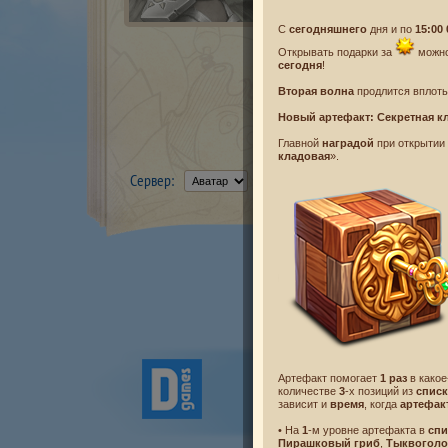
С
сегодняшнего
дня и по
15:00 
Открывать подарки за
можно
сегодня
!
Вторая волна
продлится вплот
Новый артефакт: Секретная к
Главной
наградой
при открытии
кладовая
».
Сервер:
Новости
Лицензионное согл
Артефакт помогает
1 раз
в какое
Политика конфиденци
количестве
3
-х позиций из
списк
зависит и
время
, когда
артефак
© Desti
Все 
• На
1
-м уровне артефакта в
спи
Пирашковый гриб
,
Тыквогол