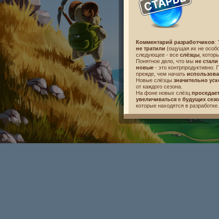
Комментарий разработчиков
:
не тратили
(ощущая их не особо
следующее - все
слёзцы
, котор
Понятное дело, что мы
не стал
новые
- это контрпродуктивно. 
прежде, чем начать
использова
Новые слёзцы
значительно уск
от каждого сезона.
На фоне новых слёзц
проседае
увеличиваться
в
будущих сез
которые находятся в разработке.
Другие изменения!
• Сталкерусы теперь
пробужда
сделать
единый таймер
, когда
• Модификатор "
Легкий старт
" 
Он по-прежнему даёт
послабле
• В списке
всех сталкерусов
те
следующего
уровня
.
•
Прогрессию уровня
можно так
• Все игроки, что
участвовали
в
фрагментарных сундука
, в ка
фрагментов
!