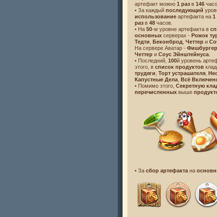
артефакт можно
1 раз
в
146
часо
• За каждый
последующий
уров
использование
артефакта на
1
раз
в
48
часов.
• На
50
-м уровне артефакта в
сп
основных
серверах -
Рожок ту
Тедти
,
Беконброд
,
Четтер
и
Со
На сервере Аватар -
Фишбурге
Четтер
и
Соус Эйнштейнуса
.
• Последний,
100
й уровень арте
этого, в
список продуктов
клад
трудяги
,
Торт устрашателя
,
Не
Капустные Дела
,
Всё Включен
• Помимо этого,
Секретную кл
перечисленных
выше
продук
• За
сбор артефакта
на
основ