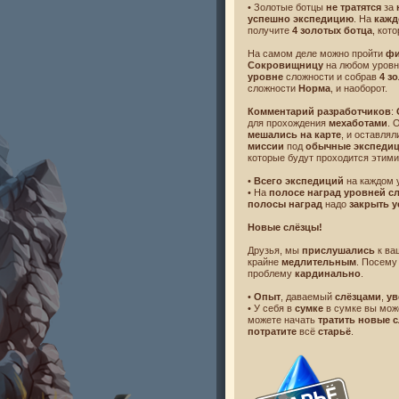
• Золотые ботцы
не тратятся
за
успешно экспедицию
. На
каж
получите
4 золотых ботца
, кот
На самом деле можно пройти
фи
Сокровищницу
на любом уровн
уровне
сложности и собрав
4 з
сложности
Норма
, и наоборот.
Комментарий разработчиков
:
для прохождения
мехаботами
. 
мешались на карте
, и оставля
миссии
под
обычные экспеди
которые будут проходится этим
•
Всего экспедиций
на каждом 
• На
полосе наград уровней с
полосы наград
надо
закрыть 
Новые слёзцы!
Друзья, мы
прислушались
к в
крайне
медлительным
. Посему
проблему
кардинально
.
•
Опыт
, даваемый
слёзцами
,
ув
• У себя в
сумке
в сумке вы мож
можете начать
тратить новые 
потратите
всё
старьё
.