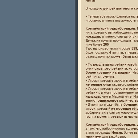
Лиги!
В локацию для
рейтингового с
• Теперь все игроки делятся на
г
игроками, и иметь возможность
Комментарий разработчиков
:
лига, которую вы наблюдали ран
локации
, и именно они делятся
Делёж на группы происходит так
и не более
200
.
Так, например, если игроков
399
будет создано
4
группы, в первы
разных группах
может быть раз
• По
результатам рейтинговой
очки скрытого рейтинга
, кото
более крутыми наградами
. Че
рейтинга
получит
.
• Игроки, которые заняли в
рейт
не теряют очки
скрытого рейтин
• Игроки, которые заняли в
рейт
рейтинг
, и могут со временем 
награды
, чем в Медной лиге. И
теряют
одинаковое количеств
• В группах может быть
больше 
игрок
, который
не посещал
её
добавляется в самую
малочисл
группа
может превысить
числе
Комментарий разработчиков
:
в том, что набор нужного количе
этого перехода.
Новая
, более в
минимум
для такой лиги.