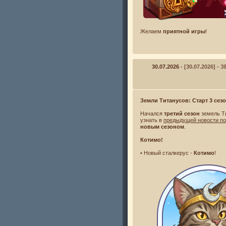
Желаем
приятной игры
!
30.07.2026
- [30.07.2026]
Земли Титанусов: Старт 3 сезо
Начался
третий сезон
земель Т
узнать в
предыдущей новости п
новым сезоном
.
Котимо!
• Новый сталкерус -
Котимо
!