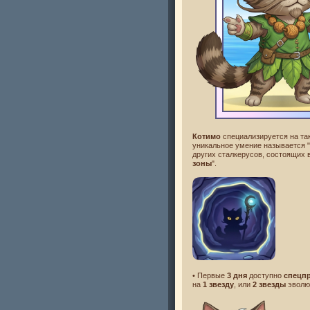
Котимо
специализируется на так
уникальное умение называется "
других сталкерусов, состоящих 
зоны
".
• Первые
3 дня
доступно
спецп
на
1 звезду
, или
2 звезды
эволю