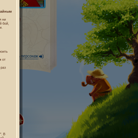
чайным
 нужно имя!
я ни
 бой,
и.
роить
Уже есть персонаж
н
от
 раз
". В