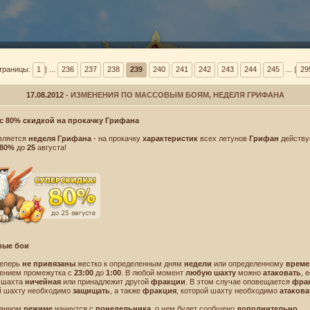
траницы:
1
| ...
236
237
238
239
240
241
242
243
244
245
... |
29
17.08.2012
- ИЗМЕНЕНИЯ ПО МАССОВЫМ БОЯМ, НЕДЕЛЯ ГРИФАНА
с 80% скидкой на прокачку Грифана
вляется
неделя Грифана
- на прокачку
характеристик
всех летунов
Грифан
действу
ВИНТУСЫ
БАРАНТ
80%
до
25
августа!
вые бои
еперь
не привязаны
жестко к определенным дням
недели
или определенному
време
ением промежутка с
23:00
до
1:00
. В любой момент
любую шахту
можно
атаковать
, 
 шахта
ничейная
или принадлежит другой
фракции
. В этом случае оповещается
фра
й шахту необходимо
защищать
, а также
фракция
, которой шахту необходимо
атакова
данном
режиме
начнутся с
понедельника
, о чем будет сообщено
дополнительно
.