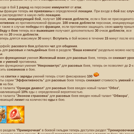
входе в бой
1 раунд
на персонаже
иммунитет
от
атак
.
сы
фракции теперь
не привязаны
к определенной
локации
. При входе в
бой
вас
слу
м распределяет в какую-либо
локацию
.
Имя! Мне
онаж,
инициирующий бой
, получит
100 очков доблести
, если к бою не присоединитс
ротивник
из противоположной фракции.
100 очков доблести
персонаж, инициирующий
т также в случае
победы
его
фракции
, если противники защищать свою
шахту
пришл
беду
в
бою
теперь все
выжившие
получают дополнительно
30
очков
доблести
, все
ие по
20
очков
доблести
.
еперь длятся максимум
30
минут.
Вступить
в бой можно в течение
15
минут после его
.
терфейс
расового боя
добавлен
чат
для
общения
.
рь для
расовых
и
гильдийных
боев в разделе "
Ваша комната
" раздельно можно наст
ты
.
нен
функционал
умения
Железный воин
для
расовых
боев, теперь он
снижает уро
ов
и
умений
противника.
нен функционал умения "
Некромантус
" для
расовых
боев, теперь он позволяет до
2
-х
сить
союзников
в бою.
на
свитки
и
заряды
умений теперь стоят фиксировано
100
ты серии "
Эффективность
" для
расовых
боев теперь
снижают
стоимость
умений
и
ов
на бои.
о таланта "
Орандж диавол
" для
расовых
боев введен новый талант "
Обоз
",
анавливающий
10%
еды с определенной вероятностью.
о таланта "
Эконом страховка
" для
расовых
боев введен новый талант "
Обжора
",
чивающий
лимит
на количество
еды
в бою.
Новости
Лицензионное соглашение
Правила игры
Договор‑оферта
Политика конфиденциальности
Форум
Поддержка
© Destiny.Games 2008-2026 г.
Все права защищены.
о раздела "
Примерочная
" в боевой гильдии теперь доступен раздел "
Тренировочная