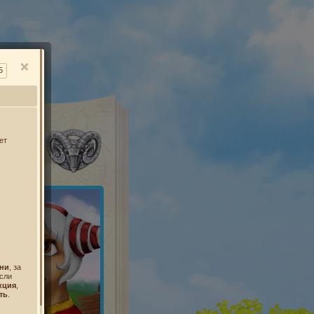
О
5
ет
УСЫ
ни
, за
если
кция
,
ть
.