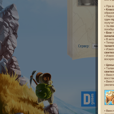
• При 
•
Клас
образо
• Перс
один
п
получи
• За
по
погибш
•
Бои
т
начала
• В ин
• Тепе
Сервер:
талан
• Изме
свитк
• Изме
воскре
•
Цены
• Талан
свитк
• Вмест
восст
• Вмест
увели
• Вмест